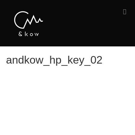
メ
ニ
ュ
ー
の
設
定
andkow_hp_key_02