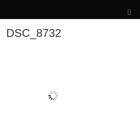
メ
ニ
ュ
ー
DSC_8732
の
設
定